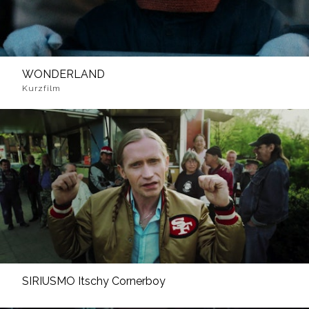
WONDERLAND
Kurzfilm
SIRIUSMO Itschy Cornerboy